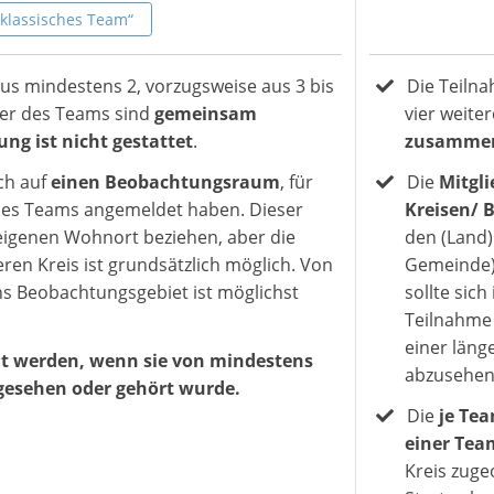
„klassisches Team“
s mindestens 2, vorzugsweise aus 3 bis
Die Teilna
eder des Teams sind
gemeinsam
vier weite
ung ist nicht gestattet
.
zusammen 
ch auf
einen Beobachtungsraum
, für
Die
Mitgli
r des Teams angemeldet haben. Dieser
Kreisen/ 
en eigenen Wohnort beziehen, aber die
den (Land)K
en Kreis ist grundsätzlich möglich. Von
Gemeinde),
ns Beobachtungsgebiet ist möglichst
sollte sic
Teilnahme 
einer läng
hlt werden, wenn sie von mindestens
abzusehen
gesehen oder gehört wurde.
Die
je Te
einer Tea
Kreis zuge