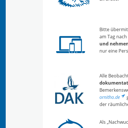
Bitte übermit
am Tag nach 
und nehmen 
nur eine Pers
Alle Beobach
dokumentati
Bemerkenswer
ornitho.de
g
der räumlic
Als „Nachwuc