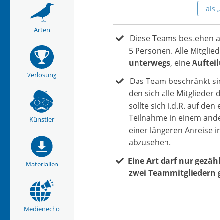
als 
Arten
Diese Teams bestehen au
5 Personen. Alle Mitgli
unterwegs
, eine
Aufteil
Verlosung
Das Team beschränkt si
den sich alle Mitgliede
sollte sich i.d.R. auf d
Teilnahme in einem ander
Künstler
einer längeren Anreise i
abzusehen.
Eine Art darf nur gezä
Materialien
zwei Teammitgliedern 
Medienecho